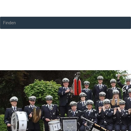
Spielmannszug KAB Epe 1949 e.V.
Finden